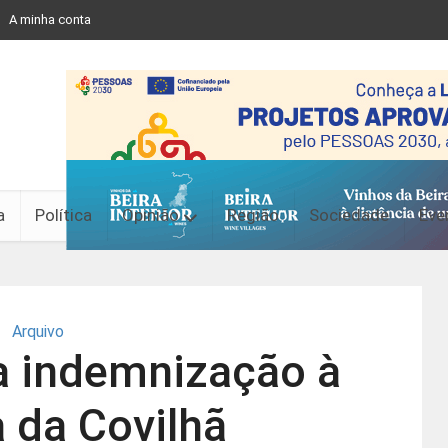
A minha conta
a
Política
Opinião
Região
Sociedade
Eve
Arquivo
a indemnização à
 da Covilhã