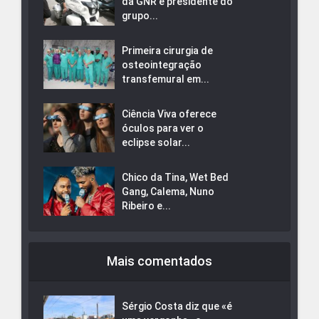
da GNR e presidente do
grupo...
Primeira cirurgia de
osteointegração
transfemural em...
Ciência Viva oferece
óculos para ver o
eclipse solar...
Chico da Tina, Wet Bed
Gang, Calema, Nuno
Ribeiro e...
Mais comentados
Sérgio Costa diz que «é