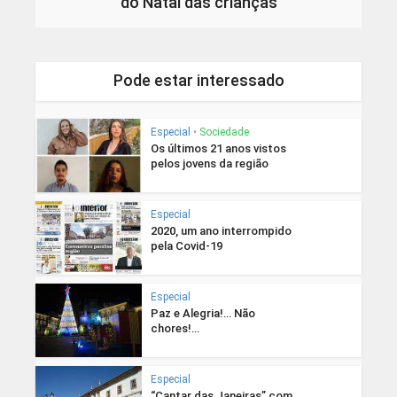
do Natal das crianças
Pode estar interessado
Especial
•
Sociedade
Os últimos 21 anos vistos
pelos jovens da região
Especial
2020, um ano interrompido
pela Covid-19
Especial
Paz e Alegria!… Não
chores!…
Especial
“Cantar das Janeiras” com