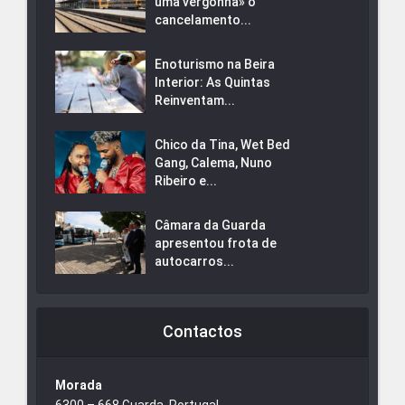
uma vergonha» o
cancelamento...
Enoturismo na Beira
Interior: As Quintas
Reinventam...
Chico da Tina, Wet Bed
Gang, Calema, Nuno
Ribeiro e...
Câmara da Guarda
apresentou frota de
autocarros...
Contactos
Morada
6300 – 668 Guarda, Portugal