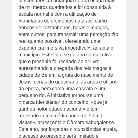
funcionários da autarquia raiana ocupa mais
de mil metros quadrados e foi construída à
escala normal e com a utilização de
«toneladas de elementos naturais, como
troncos de castanheiros, heras e musgos,
entre outros, para transmitir uma perceção tão
real quanto possível, oferecendo uma
experiência imersiva imperdível», adianta o
município. Este foi o sexto ano consecutivo
que o presépio foi recriado ao ar livre,
apresentando a chegada dos reis magos à
cidade de Belém, a gruta do nascimento de
Jesus, cenas do quotidiano, as artes e ofícios
da época, bem como uma cascata e um
pequeno rio. A iniciativa tornou-se uma
«marca identitária» do concelho, «que já
ganhou notoriedade nacional» e tem
registado «uma média anual de 50 mil
visitas», acrescenta a Câmara sabugalense.
Este ano, por força das circunstâncias atuais,
o acesso ao presépio será limitado e