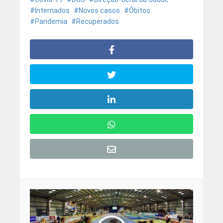
Internados
Novos casos
Óbitos
Pandemia
Recuperados