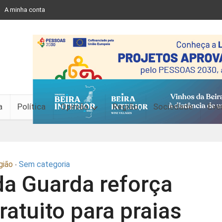
A minha conta
a
Política
Opinião
Região
Sociedade
Eve
gião
Sem categoria
•
da Guarda reforça
ratuito para praias