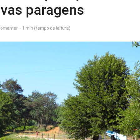
vas paragens
omentar
1 min (tempo de leitura)