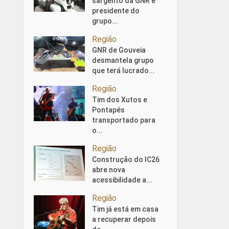
sargento da GNR e
presidente do
grupo...
Região
GNR de Gouveia
desmantela grupo
que terá lucrado...
Região
Tim dos Xutos e
Pontapés
transportado para
o...
Região
Construção do IC26
abre nova
acessibilidade a...
Região
Tim já está em casa
a recuperar depois