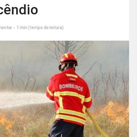
cêndio
entar
1 min (tempo de leitura)