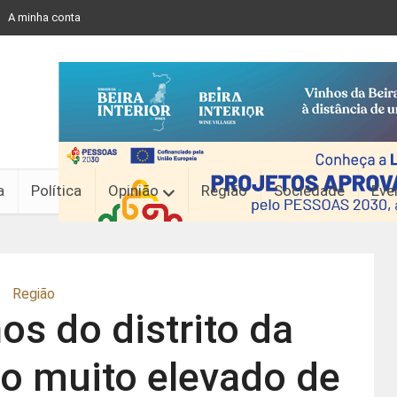
A minha conta
a
Política
Opinião
Região
Sociedade
Eve
Região
os do distrito da
o muito elevado de