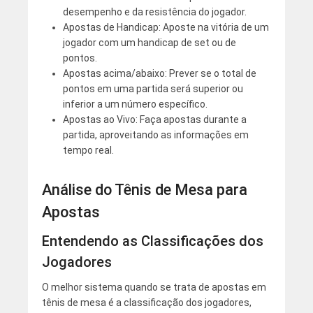
desempenho e da resistência do jogador.
Apostas de Handicap: Aposte na vitória de um
jogador com um handicap de set ou de
pontos.
Apostas acima/abaixo: Prever se o total de
pontos em uma partida será superior ou
inferior a um número específico.
Apostas ao Vivo: Faça apostas durante a
partida, aproveitando as informações em
tempo real.
Análise do Tênis de Mesa para
Apostas
Entendendo as Classificações dos
Jogadores
O melhor sistema quando se trata de apostas em
tênis de mesa é a classificação dos jogadores,