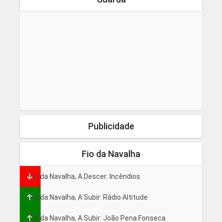
Publicidade
Fio da Navalha
Fio da Navalha, A Descer: Incêndios
Fio da Navalha, A Subir: Rádio Altitude
Fio da Navalha, A Subir: João Pena Fonseca