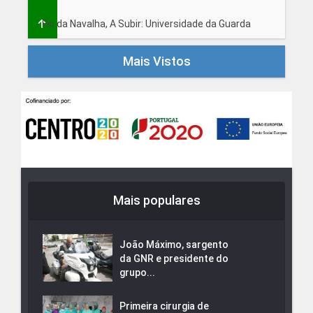
Fio da Navalha, A Subir: Universidade da Guarda
Mais Vistos
Mais populares
João Máximo, sargento
da GNR e presidente do
grupo...
Primeira cirurgia de