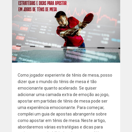
Como jogador experiente de tênis de mesa, posso
dizer que o mundo do tênis de mesa é tão
emocionante quanto acelerado. Se quiser
adicionar uma camada extra de emoção ao jogo,
apostar em partidas de tênis de mesa pode ser
uma experiência emocionante. Para começar,
compilei um guia de apostas abrangente sobre
como apostar em tênis de mesa. Neste artigo,
abordaremos várias estratégias e dicas para