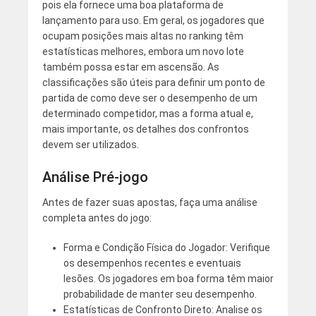
pois ela fornece uma boa plataforma de
lançamento para uso. Em geral, os jogadores que
ocupam posições mais altas no ranking têm
estatísticas melhores, embora um novo lote
também possa estar em ascensão. As
classificações são úteis para definir um ponto de
partida de como deve ser o desempenho de um
determinado competidor, mas a forma atual e,
mais importante, os detalhes dos confrontos
devem ser utilizados.
Análise Pré-jogo
Antes de fazer suas apostas, faça uma análise
completa antes do jogo:
Forma e Condição Física do Jogador: Verifique
os desempenhos recentes e eventuais
lesões. Os jogadores em boa forma têm maior
probabilidade de manter seu desempenho.
Estatísticas de Confronto Direto: Analise os