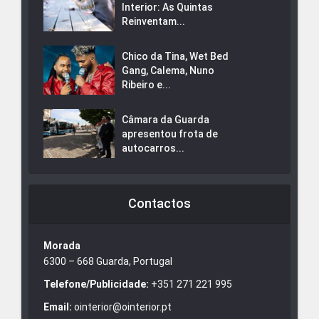
Interior: As Quintas
Reinventam...
Chico da Tina, Wet Bed
Gang, Calema, Nuno
Ribeiro e...
Câmara da Guarda
apresentou frota de
autocarros...
Contactos
Morada
6300 – 668 Guarda, Portugal
Telefone/Publicidade:
+351 271 221 995
Email:
ointerior@ointerior.pt