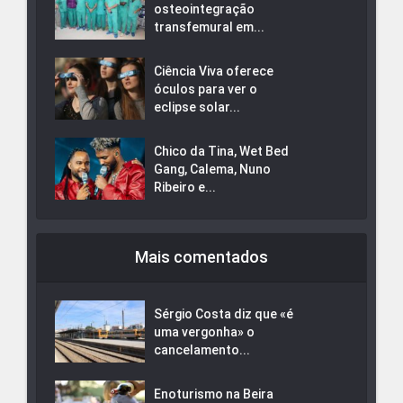
osteointegração
transfemural em...
Ciência Viva oferece
óculos para ver o
eclipse solar...
Chico da Tina, Wet Bed
Gang, Calema, Nuno
Ribeiro e...
Mais comentados
Sérgio Costa diz que «é
uma vergonha» o
cancelamento...
Enoturismo na Beira