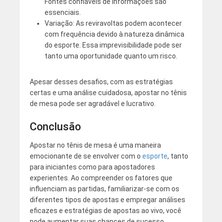
Fontes confiáveis de informações são
essenciais.
Variação: As reviravoltas podem acontecer
com frequência devido à natureza dinâmica
do esporte. Essa imprevisibilidade pode ser
tanto uma oportunidade quanto um risco.
Apesar desses desafios, com as estratégias
certas e uma análise cuidadosa, apostar no tênis
de mesa pode ser agradável e lucrativo.
Conclusão
Apostar no tênis de mesa é uma maneira
emocionante de se envolver com o
esporte
, tanto
para iniciantes como para apostadores
experientes. Ao compreender os fatores que
influenciam as partidas, familiarizar-se com os
diferentes tipos de apostas e empregar análises
eficazes e estratégias de apostas ao vivo, você
pode aumentar suas chances de sucesso.