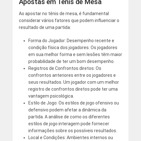
Apostas em Tênis de Mesa
Ao apostar no tênis de mesa, é fundamental
considerar vários fatores que podem influenciar o
resultado de uma partida:
Forma do Jogador: Desempenho recente e
condição física dos jogadores. Os jogadores
em sua melhor forma e sem lesões têm maior
probabilidade de ter um bom desempenho.
Registros de Confrontos diretos: Os
confrontos anteriores entre os jogadores e
seus resultados. Um jogador com um melhor
registro de confrontos diretos pode ter uma
vantagem psicológica.
Estilo de Jogo: Os estilos de jogo ofensivo ou
defensivo podem afetar a dinâmica da
partida. A análise de como os diferentes
estilos de jogo interagem pode fornecer
informações sobre os possíveis resultados.
Local e Condições: Ambientes internos ou