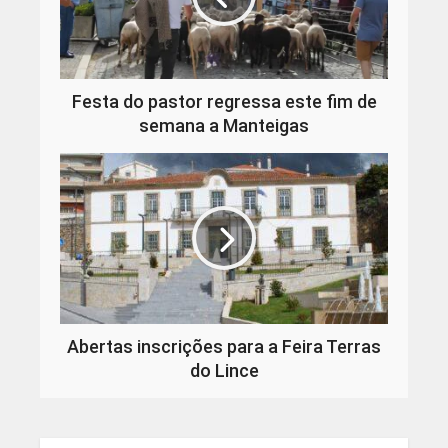
Festa do pastor regressa este fim de
semana a Manteigas
Abertas inscrições para a Feira Terras
do Lince