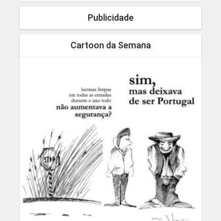
Publicidade
Cartoon da Semana