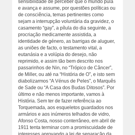
sensibilidade de perceber que o mundo pula
e avança e assume, por questões políticas ou
de consciência, temas pertinentes como
sejam a interrupção voluntária da gravidez, o
casamento “gay”, a pílula do dia seguinte, a
procriação medicamente assistida, a
identidade de género, as barrigas de aluguer,
as uniões de facto, o testamento vital, a
eutanásia e a volúpia do desejo, não
reprimido, e assim tão bem descrito nos
passarinhos de Nin, no “Trópico de Câncer”,
de Miller, ou até na “História de O”, e isto sem
diabolizarmos “A Vénus de Peles”, o Marquês
de Sade ou “A Casa dos Budas Ditosos”.
Por
último e não menos importante, vamos à
História. Sem ter de fazer referência ao
Torquemada, aos esqueletos guardados nos
armários e aos inúmeros telhados de vidro,
Afonso Costa, nosso conterrâneo, em abril de
1911 tenta terminar com a promiscuidade de
interesses aprovando a lei de separação da