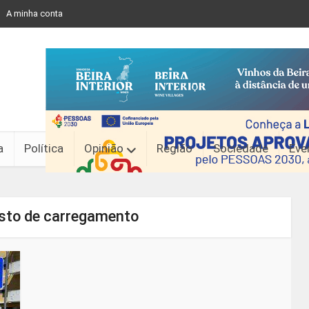
A minha conta
a
Política
Opinião
Região
Sociedade
Eve
osto de carregamento