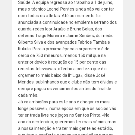
Saúde. A equipa regressa ao trabalho a 1 de julho,
mas o técnico Leonel Pontes ainda não vai contar
com todos os atletas. Até ao momento foi
anunciada a continuidade no emblema serrano dos
guarda-redes Igor Araújo e Bruno Bolas, dos
defesas Tiago Moreira e Jaime Simões, do médio
Gilberto Silva e dos avançados Fabrice Tamba e
Kukula. Para a próxima época o orçamento é de
cerca de 750 mil euros, menos 150 mil que na
anterior devido à redução de 15 por cento das
receitas televisivas. «Tenho a certeza que é o
orçamento mais baixo da IIª Liga», disse José
Mendes, sublinhando que o clube não tem dívidas e
sempre pagou os vencimentos antes do final de
cada mês.
Já «a ambição» para este ano é chegar «o mais
longe possível», numa época em que os sócios vão
ter entrada livre nos jogos no Santos Pinto. «No
ano do centenário, queremos ter mais sócios, mas
a nossa intenção é trazer mais gente ao estádio,
que tem o conforto e todas as condições para as