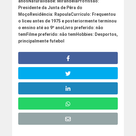
anos
Naturalidade:
Mirandela
Profissão:
Presidente da Junta de Pêra do
Moço
Residência
: Rapoula
Currículo
:
Frequentou
o liceu antes de 1975 e posteriormente terminou
o ensino até ao 9º ano
Livro preferido
: não
tem
Filme preferido:
não tem
Hobbies
: Desportos,
principalmente futebol