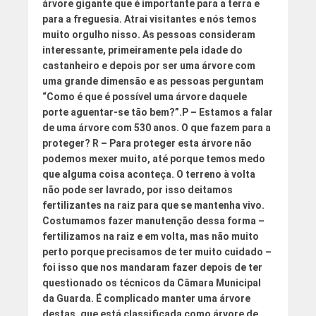
árvore gigante que é importante para a terra e
para a freguesia. Atrai visitantes e nós temos
muito orgulho nisso. As pessoas consideram
interessante, primeiramente pela idade do
castanheiro e depois por ser uma árvore com
uma grande dimensão e as pessoas perguntam
“Como é que é possível uma árvore daquele
porte aguentar-se tão bem?”.
P – Estamos a falar
de uma árvore com 530 anos. O que fazem para a
proteger?
R – Para proteger esta árvore não
podemos mexer muito, até porque temos medo
que alguma coisa aconteça. O terreno à volta
não pode ser lavrado, por isso deitamos
fertilizantes na raiz para que se mantenha vivo.
Costumamos fazer manutenção dessa forma –
fertilizamos na raiz e em volta, mas não muito
perto porque precisamos de ter muito cuidado –
foi isso que nos mandaram fazer depois de ter
questionado os técnicos da Câmara Municipal
da Guarda. É complicado manter uma árvore
destas, que está classificada como árvore de