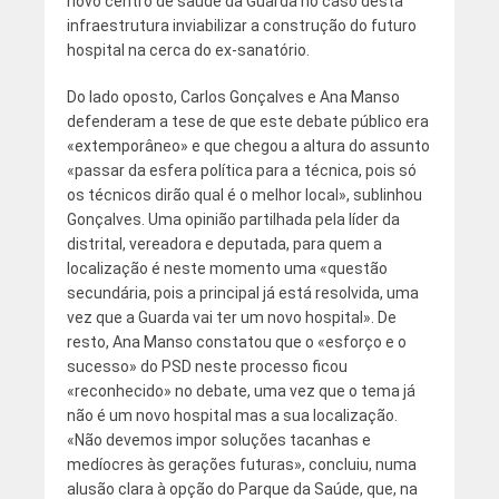
novo centro de saúde da Guarda no caso desta
infraestrutura inviabilizar a construção do futuro
hospital na cerca do ex-sanatório.
Do lado oposto, Carlos Gonçalves e Ana Manso
defenderam a tese de que este debate público era
«extemporâneo» e que chegou a altura do assunto
«passar da esfera política para a técnica, pois só
os técnicos dirão qual é o melhor local», sublinhou
Gonçalves. Uma opinião partilhada pela líder da
distrital, vereadora e deputada, para quem a
localização é neste momento uma «questão
secundária, pois a principal já está resolvida, uma
vez que a Guarda vai ter um novo hospital». De
resto, Ana Manso constatou que o «esforço e o
sucesso» do PSD neste processo ficou
«reconhecido» no debate, uma vez que o tema já
não é um novo hospital mas a sua localização.
«Não devemos impor soluções tacanhas e
medíocres às gerações futuras», concluiu, numa
alusão clara à opção do Parque da Saúde, que, na