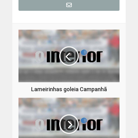
Lameirinhas goleia Campanhã