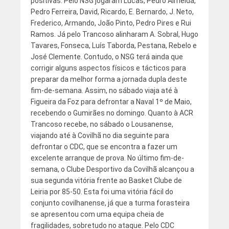
positivas. Pelo NSG jogaram Lucas, Pedro Almeida,
Pedro Ferreira, David, Ricardo, E. Bernardo, J. Neto,
Frederico, Armando, João Pinto, Pedro Pires e Rui
Ramos. Já pelo Trancoso alinharam A. Sobral, Hugo
Tavares, Fonseca, Luís Taborda, Pestana, Rebelo e
José Clemente. Contudo, o NSG terá ainda que
corrigir alguns aspectos físicos e tácticos para
preparar da melhor forma a jornada dupla deste
fim-de-semana. Assim, no sábado viaja até à
Figueira da Foz para defrontar a Naval 1º de Maio,
recebendo o Gumirães no domingo. Quanto à ACR
Trancoso recebe, no sábado o Lousanense,
viajando até à Covilhã no dia seguinte para
defrontar o CDC, que se encontra a fazer um
excelente arranque de prova. No último fim-de-
semana, o Clube Desportivo da Covilhã alcançou a
sua segunda vitória frente ao Basket Clube de
Leiria por 85-50. Esta foi uma vitória fácil do
conjunto covilhanense, já que a turma forasteira
se apresentou com uma equipa cheia de
fragilidades, sobretudo no ataque. Pelo CDC