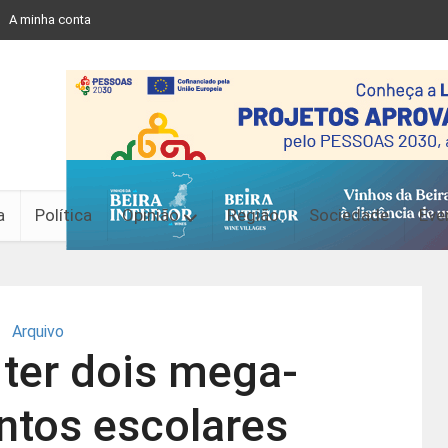
A minha conta
a
Política
Opinião
Região
Sociedade
Eve
Arquivo
 ter dois mega-
tos escolares