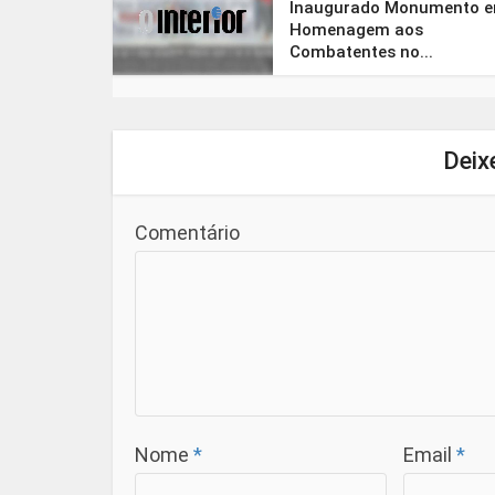
Inaugurado Monumento 
Homenagem aos
Combatentes no...
Deix
Comentário
Nome
*
Email
*