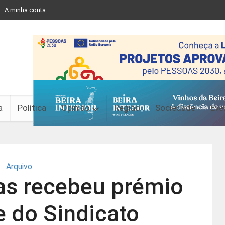
A minha conta
a
Política
Opinião
Região
Sociedade
Eve
Arquivo
as recebeu prémio
 do Sindicato