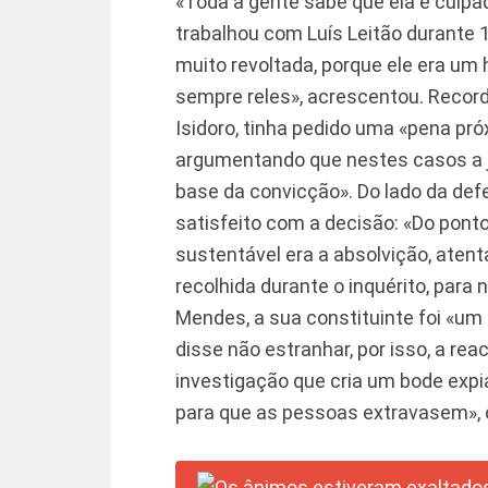
«Toda a gente sabe que ela é culpada
trabalhou com Luís Leitão durante 
muito revoltada, porque ele era um
sempre reles», acrescentou. Record
Isidoro, tinha pedido uma «pena pr
argumentando que nestes casos a j
base da convicção». Do lado da de
satisfeito com a decisão: «Do ponto 
sustentável era a absolvição, atent
recolhida durante o inquérito, para 
Mendes, a sua constituinte foi «um
disse não estranhar, por isso, a r
investigação que cria um bode expi
para que as pessoas extravasem», 