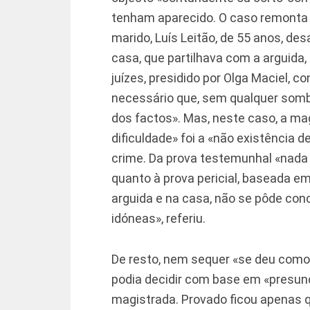
tenham aparecido. O caso remonta 
marido, Luís Leitão, de 55 anos, des
casa, que partilhava com a arguida,
juízes, presidido por Olga Maciel, 
necessário que, sem qualquer sombr
dos factos». Mas, neste caso, a mag
dificuldade» foi a «não existência
crime. Da prova testemunhal «nada d
quanto à prova pericial, baseada e
arguida e na casa, não se pôde con
idóneas», referiu.
De resto, nem sequer «se deu como 
podia decidir com base em «presunçõ
magistrada. Provado ficou apenas q