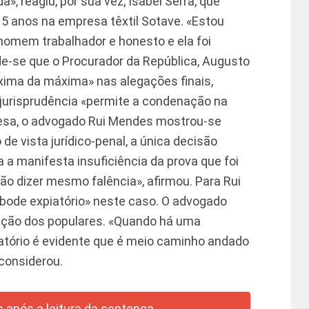
», reagiu, por sua vez, Isabel Serra, que
15 anos na empresa têxtil Sotave. «Estou
 homem trabalhador e honesto e ela foi
e-se que o Procurador da República, Augusto
óxima da máxima» nas alegações finais,
urisprudência «permite a condenação na
fesa, o advogado Rui Mendes mostrou-se
de vista jurídico-penal, a única decisão
a a manifesta insuficiência da prova que foi
não dizer mesmo falência», afirmou. Para Rui
 bode expiatório» neste caso. O advogado
eacção dos populares. «Quando há uma
atório é evidente que é meio caminho andado
considerou.