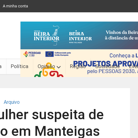
A minha conta
a
Política
Opinião
Região
Sociedade
Eve
Arquivo
lher suspeita de
do em Manteigas