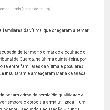
entar
4 min (tempo de leitura)
 familiares da vítima, que chegaram a tentar
acusada de ter morto o marido e ocultado o
ribunal da Guarda, na última quinta-feira, por
olta entre familiares da vítima e populares
 que insultaram e ameaçaram Maria da Graça
ada por um crime de homicídio qualificado e
er, embora o corpo e a arma utilizada – um
ntundente», segundo a acusação – nunca