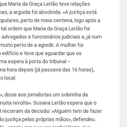
que Maria da Graça Leitão teve relações
s, a arguida foi absolvida. «A justiça está
opulares, perto de meia centena, logo após a
e tal ordem que Maria da Graça Leitão foi
s advogados e funcionários judiciais e, já num
ito perto de a agredir. A mulher foi
edifício e teve que aguardar que os
ma espera à porta do tribunal –
a hora depois (já passava das 16 horas),
o local.
», disse aos jornalistas um sobrinha da
muita revolta». Susana Leitão espera que o
sal recorram da decisão: «Alguém tem de fazer
ão justiça pelas próprias mãos», defendeu.