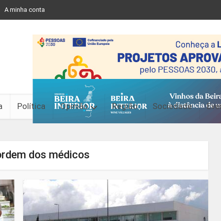
A minha conta
a
Política
Opinião
Região
Sociedade
Eve
-ordem dos médicos