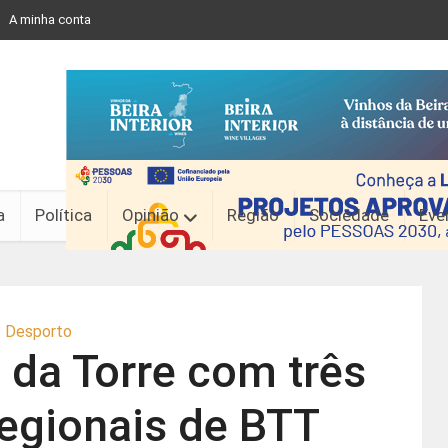
A minha conta
a
Política
Opinião
Região
Sociedade
Eve
Desporto
da Torre com três
egionais de BTT