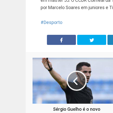
em master 55. O CCDR Colmeal da T
por Marcelo Soares em juniores e T
Desporto
Sérgio Guelho é o novo