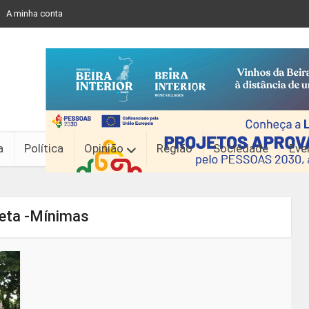
A minha conta
a
Política
Opinião
Região
Sociedade
Eve
ueta -Mínimas