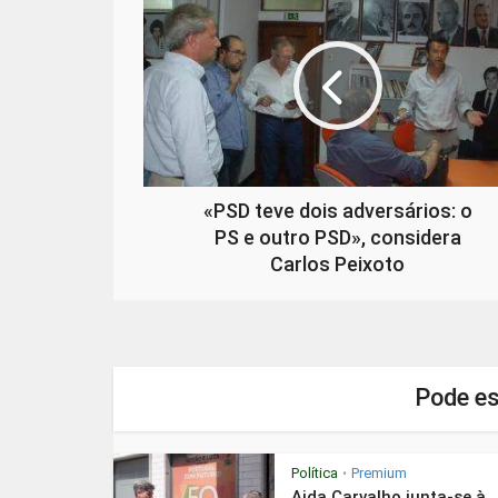
«PSD teve dois adversários: o
PS e outro PSD», considera
Carlos Peixoto
Pode es
Política
Premium
•
Aida Carvalho junta-se à