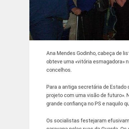
Ana Mendes Godinho, cabeça de list
obteve uma «vitória esmagadora» no
concelhos.
Para a antiga secretária de Estado 
projeto com uma visão de futuro». 
grande confiança no PS e naquilo qu
Os socialistas festejaram efusiva
caravana pelas ruas da Guarda. Os