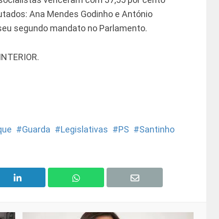
putados: Ana Mendes Godinho e António
o seu segundo mandato no Parlamento.
 INTERIOR.
que
Guarda
Legislativas
PS
Santinho