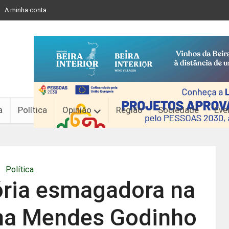
A minha conta
a
Política
Opinião
Região
Sociedade
Eve
Política
ória esmagadora na
Ana Mendes Godinho