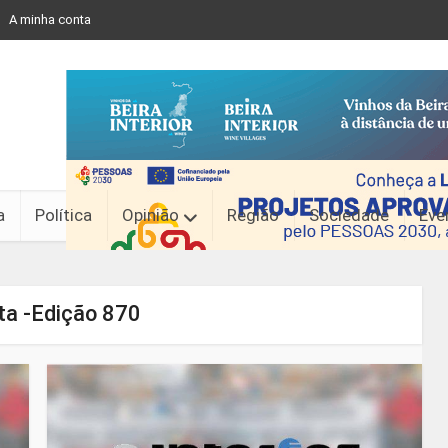
A minha conta
a
Política
Opinião
Região
Sociedade
Eve
ta -Edição 870