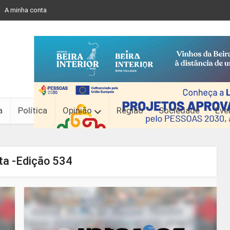
A minha conta
a
Política
Opinião
Região
Sociedade
Eve
ta -Edição 534