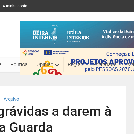
A minha conta
a
Política
Opinião
Região
Sociedade
Eve
Arquivo
grávidas a darem à
na Guarda