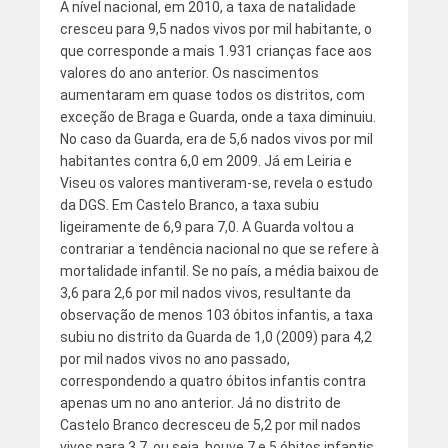
A nível nacional, em 2010, a taxa de natalidade
cresceu para 9,5 nados vivos por mil habitante, o
que corresponde a mais 1.931 crianças face aos
valores do ano anterior. Os nascimentos
aumentaram em quase todos os distritos, com
exceção de Braga e Guarda, onde a taxa diminuiu.
No caso da Guarda, era de 5,6 nados vivos por mil
habitantes contra 6,0 em 2009. Já em Leiria e
Viseu os valores mantiveram-se, revela o estudo
da DGS. Em Castelo Branco, a taxa subiu
ligeiramente de 6,9 para 7,0. A Guarda voltou a
contrariar a tendência nacional no que se refere à
mortalidade infantil. Se no país, a média baixou de
3,6 para 2,6 por mil nados vivos, resultante da
observação de menos 103 óbitos infantis, a taxa
subiu no distrito da Guarda de 1,0 (2009) para 4,2
por mil nados vivos no ano passado,
correspondendo a quatro óbitos infantis contra
apenas um no ano anterior. Já no distrito de
Castelo Branco decresceu de 5,2 por mil nados
vivos para 3,7, ou seja, houve 7 e 5 óbitos infantis,