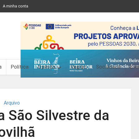
A minha conta
a
Política
Opinião
Região
Sociedade
Eve
Arquivo
 São Silvestre da
ovilhã