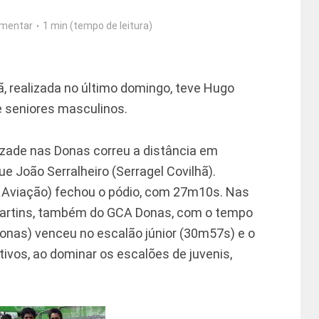
mentar
1 min (tempo de leitura)
hã, realizada no último domingo, teve Hugo
 seniores masculinos.
izade nas Donas correu a distância em
 João Serralheiro (Serragel Covilhã).
Aviação) fechou o pódio, com 27m10s. Nas
na Martins, também do GCA Donas, com o tempo
nas) venceu no escalão júnior (30m57s) e o
vos, ao dominar os escalões de juvenis,