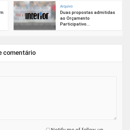
Arquivo
em
Duas propostas admitidas
ao Orçamento
Participativo...
e comentário
Notify me of follow-up